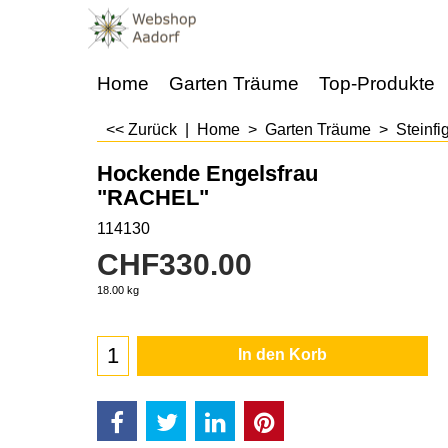
Home
Garten Träume
Top-Produkte
<< Zurück
|
Home
>
Garten Träume
>
Steinfi
Hockende Engelsfrau
"RACHEL"
114130
CHF
330.00
18.00
kg
In den Korb