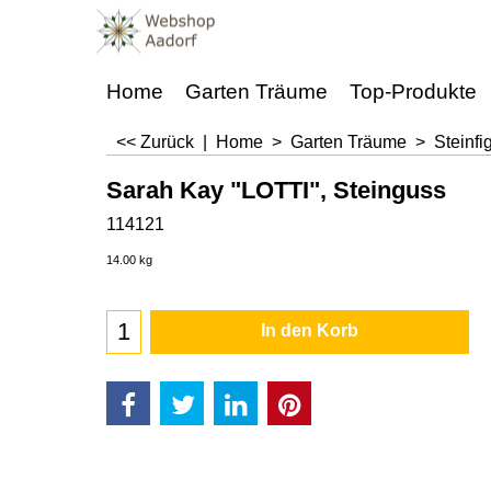
Home
Garten Träume
Top-Produkte
<< Zurück
|
Home
>
Garten Träume
>
Steinfi
Sarah Kay "LOTTI", Steinguss
114121
CHF
330.00
14.00
kg
In den Korb